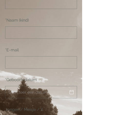
*
Naam (kind)
*
E-mail
*
Geboortedatum
Jongen / Meisje / X