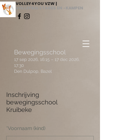
VOLLEY4YOU VZW |
VOLLEYBALSTAGES EN -KAMPEN
Bewegingsschool
17 sep 2026, 16:15 – 17 dec 2026,
17:30
Den Dulpop, Bazel
Inschrijving
bewegingsschool
Kruibeke
*
Voornaam (kind)