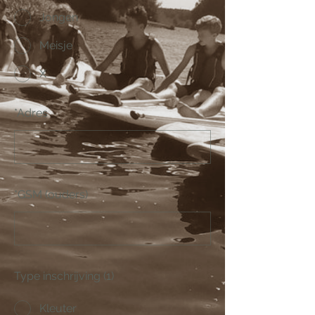
Jongen
Meisje
X
*
Adres
*
GSM (ouders)
Type inschrijving (1)
Kleuter