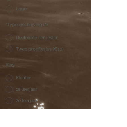
Lager
*
Type inschrijving (2)
Deelname semester
Twee proeflesjes (€10)
Klas
Kleuter
1e leerjaar
2e leerjaar
3e leerjaar
4e leerjaar