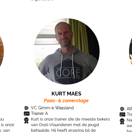
KURT MAES
Paas- & zomerstage
VC Gimm-e Waasland
Alf
Trainer A
​Tr
ou
Kurt is onze trainer die de meeste bekers
Na
 is onze
van Oost-Vlaanderen met de jeugd
aa
. van
behaalde. Hij heeft ervaring bij de
ha