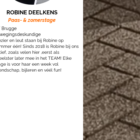
ROBINE DEELKENS
Paas- & zomerstage
 Brugge
ewegingsdeskundige
ezier en leut staan bij Robine op
mmer één! Sinds 2018 is Robine bij ons
ief, zoals velen hier ,eerst als
eelster later mee in het TEAM! Elke
age is voor haar een week vol
iendschap, bijleren en véél fun!