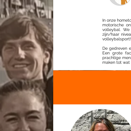
In onze hometo
motorische ont
volleybal. We
zijn/haar nive
volleybalsport!
De gedreven en
Een grote fac
prachtige men
maken tot wat h