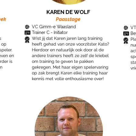
KAREN DE WOLF
eek
Paasstage
VC Gimm-e Waasland
VT
Trainer C - Initiator
​B
s
Wist jij dat Karen jaren lang training
Pl
 op
heeft gehad van onze voorzitster Kato?
nu
peler.
Hierdoor en natuurlijk ook door al de
act
reven en
andere trainers heeft ze zelf de kriebel
sp
rder is
om training te geven te pakken
st
en
gekregen. Met haar eigen spelervaring
vr
op zak brengt Karen elke training haar
kennis met volle enthousiasme over!