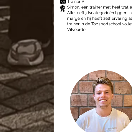
Trainer B
Simon, een trainer met heel wat e
Alle leeftijdscategorieën liggen in 
marge en hij heeft zelf ervaring a
trainer in de Topsportschool volle
Vilvoorde.