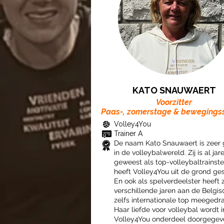
KATO SNAUWAERT
Voorzitter
Paas-, zomerstage & bewegings
Volley4You
Trainer A
De naam Kato Snauwaert is zeer
in de volleybalwereld. Zij is al jar
geweest als top-volleybaltrainste
heeft Volley4You uit de grond ge
En ook als spelverdeelster heeft 
verschillende jaren aan de Belgis
zelfs internationale top meegedra
Haar liefde voor volleybal wordt i
Volley4You onderdeel doorgegev