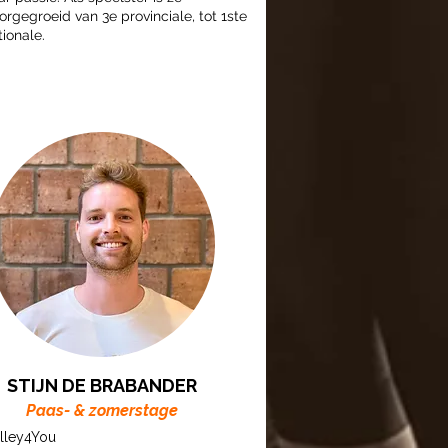
orgegroeid van 3e provinciale, tot 1ste
tionale.
STIJN DE BRABANDER
Paas- & zomerstage
lley4You