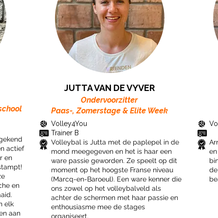
JUTTA VAN DE VYVER
Ondervoorzitter
school
Paas-, Zomerstage
& Elite Week
Volley4You
Vo
​Trainer B
 gekend
Volleybal is Jutta met de paplepel in de
Ar
en actief
mond meegegeven en het is haar een
en
r en
ware passie geworden. Ze speelt op dit
bi
stampt!
moment op het hoogste Franse niveau
de
ze
(Marcq-en-Baroeul). Een ware kenner die
be
che en
ons zowel op het volleybalveld als
aid.
achter de schermen met haar passie en
n elk
enthousiasme mee de stages
en aan
organiseert.