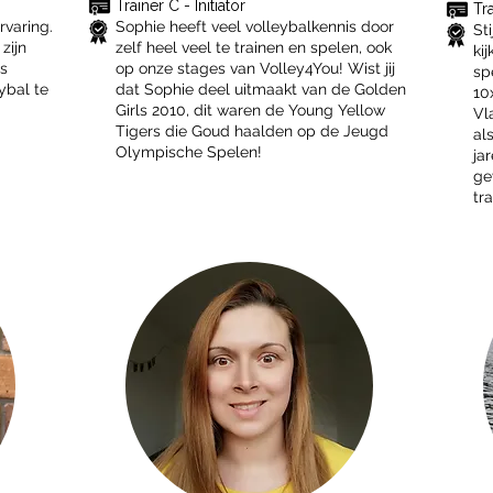
Trainer C - Initiator
​Tr
rvaring.
Sophie heeft veel volleybalkennis door
St
zijn
zelf heel veel te trainen en spelen, ook
ki
ls
op onze stages van Volley4You! Wist jij
sp
ybal te
dat Sophie deel uitmaakt van de Golden
10
Girls 2010, dit waren de Young Yellow
Vl
Tigers die Goud haalden op de Jeugd
al
Olympische Spelen!
ja
ge
tra