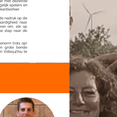
 uit met dezelfde
elijk spelers en
kantiesfeer.
 de nadruk op de
aardigheid naar
eren om, elk op
jke stap naar de
 enorm trots op!
een grote bende
m Volley4You te