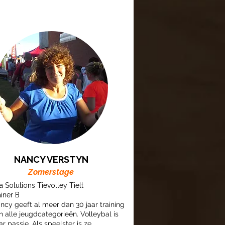
NANCY VERSTYN
Zomerstage
a Solutions Tievolley Tielt
ainer B
ncy geeft al meer dan 30 jaar training
n alle jeugdcategorieën. Volleybal is
ar passie. Als speelster is ze