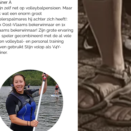
ainer A
ijn zelf net op volleybalpensioen. Maar
jk wat een enorm groot
elerspalmares hij achter zich heeft!:
x Oost-Vlaams bekerwinnaar en 1x
aams bekerwinnaar! Zijn grote ervaring
s speler gecombineerd met de al vele
ren volleybal- en personal training
ven gebruikt Stijn volop als V4Y-
iner.