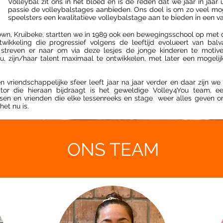
Volleybal zit ons in het bloed en is de reden dat we jaar in jaar
passie de volleybalstages aanbieden. Ons doel is om zo veel mog
speelsters een kwalitatieve volleybalstage aan te bieden in een va
wn, Kruibeke, startten we in 1989 ook een bewegingsschool op met
wikkeling die progressief volgens de leeftijd evolueert van balv
 streven er naar om via deze lesjes de jonge kinderen te motiv
au, zijn/haar talent maximaal te ontwikkelen, met later een mogeli
 vriendschappelijke sfeer leeft jaar na jaar verder en daar zijn we
tor die hieraan bijdraagt is het geweldige Volley4You team, 
sen en vrienden die elke lessenreeks en stage weer alles geven o
et nu is.
ONS TEAM