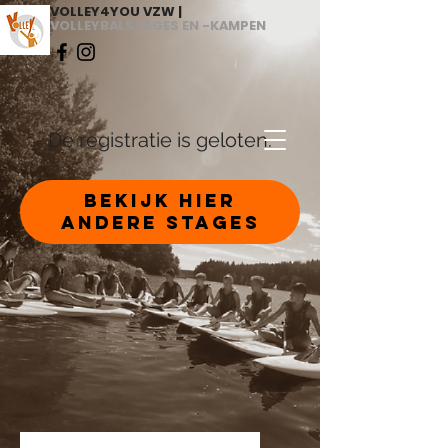
VOLLEY4YOU VZW |
VOLLEYBALSTAGES EN -KAMPEN
De registratie is geloten.
Bekijk hier
andere stages