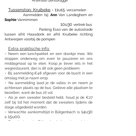
Arsenaal Gentbrugge
Tussenstop: Kruibeke
- 11u15
verzamelen
Aanmelden bij:
Ann
Van Landeghem en
Sophie
Vannimmen
10u30
vertrek bus
Parking Esso van de autostrade
tussen afrit Haasdonk en afrit Kruibeke richting
Antwerpen voorbij de pompen
Extra praktische info:
-
Neem een lunchpakket en een drankje mee. We
stoppen onderweg om even te pauzeren en ons
middagmaal op te eten. Koop je liever
iets in het
wegrestaurant, dan is dit ook geen probleem.
-
Bij aanmelding €48 afgeven voor de busrit in een
omslag met je naam erop.
-
Na aanmelding laad je de valies in en neem je
achteraan plaats op de bus. Gelieve alle plaatsen te
bezetten, want de bus zit vol.
-
Als je een sweater besteld hebt, houd je de €27
zelf bij tot het moment dat de sweaters tijdens de
stage uitgedeeld worden.
-
14u30
Verwachte aankomsttijd in Bütgenbach is
15u00.
à
- Ter plaatsen in Bütgenbach hoor je wat jouw
eerste activiteit is! Zorg ervoor dat je je
trainingsgerief (met buiten-