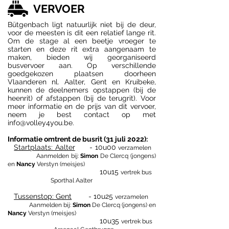
VERVOER
Bütgenbach ligt natuurlijk niet bij de deur,
voor de meesten is dit een relatief lange rit.
Om de stage al een beetje vroeger te
starten en deze rit extra aangenaam te
maken, bieden wij georganiseerd
busvervoer aan. Op verschillende
goedgekozen plaatsen doorheen
Vlaanderen nl. Aalter, Gent en Kruibeke,
kunnen de deelnemers opstappen (bij de
heenrit) of afstappen (bij de terugrit). Voor
meer informatie en de prijs van dit vervoer,
neem je best contact op met
info@volley4you.be
.
Informatie omtrent de busrit (31 juli 2022):
Startplaats: Aalter
- 10u00
verzamelen
Aanmelden bij:
Simon
De Clercq (jongens)
en
Nancy
Verstyn (meisjes)
10u15
vertrek bus
Sporthal Aalter
Tussenstop: Gent
- 10u25
verzamelen
Aanmelden bij:
Simon
De Clercq (jongens) en
Nancy
Verstyn (meisjes)
10u35
vertrek bus